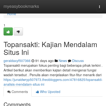
Home
myeasybookmarks
Togg
navi
Home
1
Topansakti: Kajian Mendalam
Situs Ini
geraldaxyf507366
91 days ago
News
Discuss
Topansakti merupakan fokus penting bagi beberapa pihak terkini .
Artikel berikut akan memberikan kajian detail mengenai fungsi
wadah tersebut . Penulis akan menjelaskan fitur-fitur menarik dari
https://junaidwryp507973.theobloggers.com/47816825/topansakti-
analisis-mendalam-situs-ini
Comments
Who Upvoted
Comments