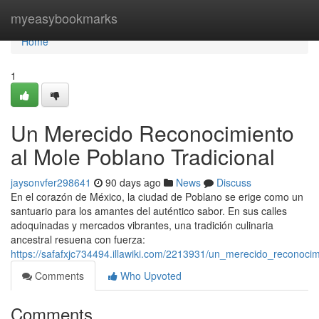
Home
myeasybookmarks
Home
1
Un Merecido Reconocimiento
al Mole Poblano Tradicional
jaysonvfer298641
90 days ago
News
Discuss
En el corazón de México, la ciudad de Poblano se erige como un
santuario para los amantes del auténtico sabor. En sus calles
adoquinadas y mercados vibrantes, una tradición culinaria
ancestral resuena con fuerza:
https://safafxjc734494.illawiki.com/2213931/un_merecido_reconoci
Comments
Who Upvoted
Comments