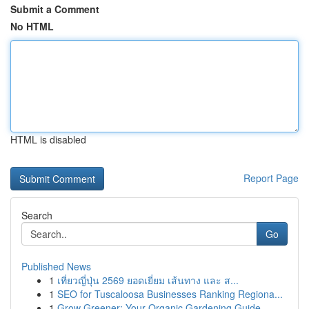
Submit a Comment
No HTML
HTML is disabled
Report Page
Search
Go
Published News
1
เที่ยวญี่ปุ่น 2569 ยอดเยี่ยม เส้นทาง และ ส...
1
SEO for Tuscaloosa Businesses Ranking Regiona...
1
Grow Greener: Your Organic Gardening Guide