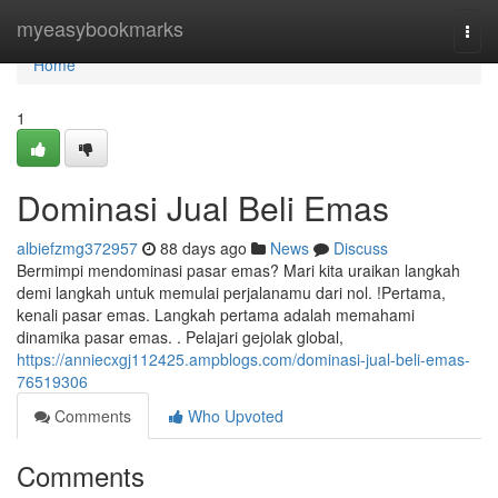
Home
myeasybookmarks
Togg
navi
Home
1
Dominasi Jual Beli Emas
albiefzmg372957
88 days ago
News
Discuss
Bermimpi mendominasi pasar emas? Mari kita uraikan langkah
demi langkah untuk memulai perjalanamu dari nol. !Pertama,
kenali pasar emas. Langkah pertama adalah memahami
dinamika pasar emas. . Pelajari gejolak global,
https://anniecxgj112425.ampblogs.com/dominasi-jual-beli-emas-
76519306
Comments
Who Upvoted
Comments