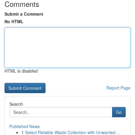
Comments
Submit a Comment
No HTML
HTML is disabled
Report Page
Search
Go
Published News
1
Select Reliable Waste Collection with Unwanted ...