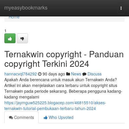
Home
myeasybookmarks
Togg
navi
Home
1
Ternakwin copyright - Panduan
copyright Terkini 2024
hannacvql784292
90 days ago
News
Discuss
Apakah Anda berencana untuk masuk akun Ternakwin Anda?
Artikel ini akan menjelaskan cara terbaru untuk copyright situs
Ternakwin pada periode sekarang. Beberapa pengguna kadang-
kadang mengalami
https://jaymguw525225.blogacep.com/46815510/akses-
ternakwin-tutorial-pembukaan-terbaru-tahun-2024
Comments
Who Upvoted