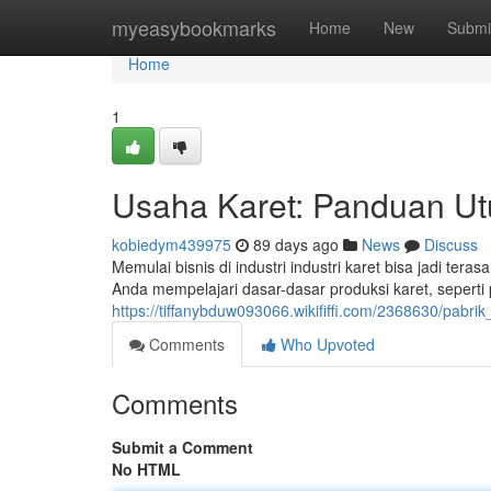
Home
myeasybookmarks
Home
New
Submi
Home
1
Usaha Karet: Panduan Ut
kobiedym439975
89 days ago
News
Discuss
Memulai bisnis di industri industri karet bisa jadi ter
Anda mempelajari dasar-dasar produksi karet, seperti
https://tiffanybduw093066.wikififfi.com/2368630/pa
Comments
Who Upvoted
Comments
Submit a Comment
No HTML