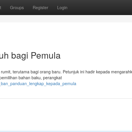
t
Groups
Register
Login
uh bagi Pemula
asa rumit, terutama bagi orang baru. Petunjuk ini hadir kepada mengarah
 pemilihan bahan baku, perangkat
brik_ban_panduan_lengkap_kepada_pemula