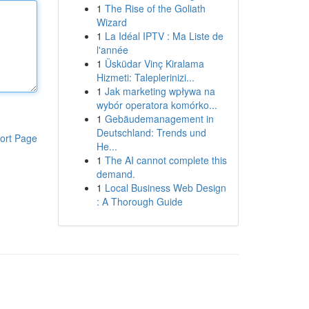
1
The Rise of the Goliath
Wizard
1
La Idéal IPTV : Ma Liste de
l'année
1
Üsküdar Vinç Kiralama
Hizmeti: Taleplerinizi...
1
Jak marketing wpływa na
wybór operatora komórko...
1
Gebäudemanagement in
Deutschland: Trends und
ort Page
He...
1
The AI cannot complete this
demand.
1
Local Business Web Design
: A Thorough Guide