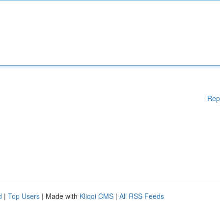
Rep
d
|
Top Users
| Made with
Kliqqi CMS
|
All RSS Feeds