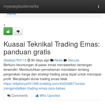
Home
myeasybookmarks
Togg
navi
Home
1
Kuasai Teknikal Trading Emas:
panduan gratis
idaakep783112
90 days ago
News
Discuss
Berburu keuntungan di pasar emas menawarkan tantangan
tersendiri. Membutuhkan pemahaman mendalam tentang
pergerakan harga dan strategi trading yang tepat untuk mencapai
profit. Menjelajahi dunia trading emas tidak
https://elijahsryz051398.izrablog.com/40224887/tuntas-
mengendalikan-trading-emas-cara-bebas
Comments
Who Upvoted