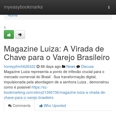
Home
myeasybookmarks
Togg
navi
Home
1
Magazine Luiza: A Virada de
Chave para o Varejo Brasileiro
honeyyhmh626322
88 days ago
News
Discuss
Magazine Luiza representa a ponto de inflexão crucial para o
mercado comercial do Brasil . Sua transformação digital,
impulsionada pela abordagem de a senhora Luiza , demonstrou
como é possível
https://ez-
bookmarking.com/story21395736/magazine-luiza-a-virada-de-
chave-para-o-varejo-brasileiro
Comments
Who Upvoted