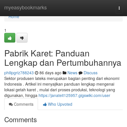
Home
myeasybookmarks
Togg
navi
Home
1
Pabrik Karet: Panduan
Lengkap dan Pertumbuhannya
philipgriz788243
86 days ago
News
Discuss
Sektor produsen lateks merupakan bagian penting dari ekonomi
Indonesia . Artikel ini menyajikan panduan lengkap mengenai
lokasi getah karet , mulai dari proses produksi, teknologi yang
digunakan, hingga
https://janateit125957.gigswiki.com/user
Comments
Who Upvoted
Comments