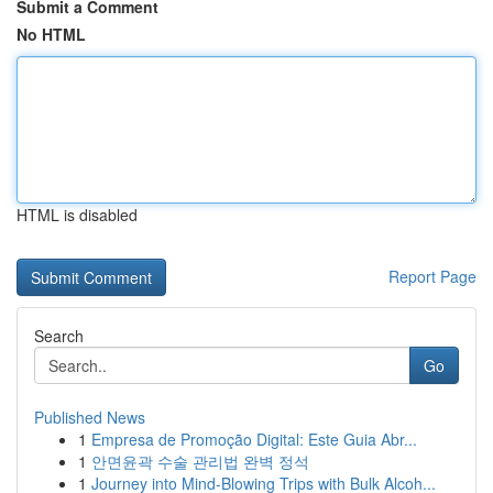
Submit a Comment
No HTML
HTML is disabled
Report Page
Search
Go
Published News
1
Empresa de Promoção Digital: Este Guia Abr...
1
안면윤곽 수술 관리법 완벽 정석
1
Journey into Mind-Blowing Trips with Bulk Alcoh...