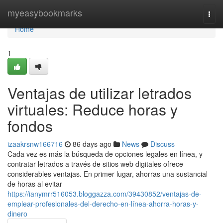
Home
myeasybookmarks
Togg
navi
Home
1
Ventajas de utilizar letrados
virtuales: Reduce horas y
fondos
izaakrsnw166716
86 days ago
News
Discuss
Cada vez es más la búsqueda de opciones legales en línea, y
contratar letrados a través de sitios web digitales ofrece
considerables ventajas. En primer lugar, ahorras una sustancial
de horas al evitar
https://ianymrr516053.bloggazza.com/39430852/ventajas-de-
emplear-profesionales-del-derecho-en-línea-ahorra-horas-y-
dinero