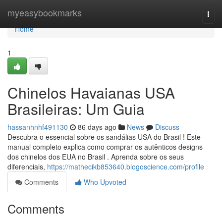
Home
myeasybookmarks
Togg
navi
Home
1
Chinelos Havaianas USA
Brasileiras: Um Guia
hassanhnhf491130
86 days ago
News
Discuss
Descubra o essencial sobre os sandálias USA do Brasil ! Este
manual completo explica como comprar os autênticos designs
dos chinelos dos EUA no Brasil . Aprenda sobre os seus
diferenciais,
https://mathecikb853640.blogoscience.com/profile
Comments
Who Upvoted
Comments