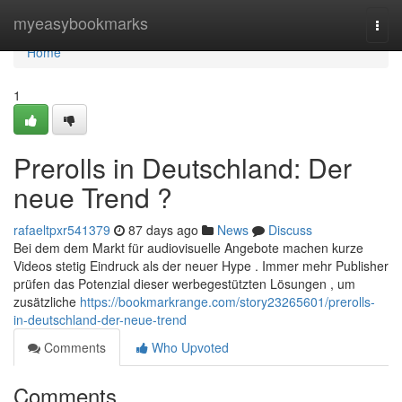
Home
myeasybookmarks
Togg
navi
Home
1
Prerolls in Deutschland: Der
neue Trend ?
rafaeltpxr541379
87 days ago
News
Discuss
Bei dem dem Markt für audiovisuelle Angebote machen kurze
Videos stetig Eindruck als der neuer Hype . Immer mehr Publisher
prüfen das Potenzial dieser werbegestützten Lösungen , um
zusätzliche
https://bookmarkrange.com/story23265601/prerolls-
in-deutschland-der-neue-trend
Comments
Who Upvoted
Comments