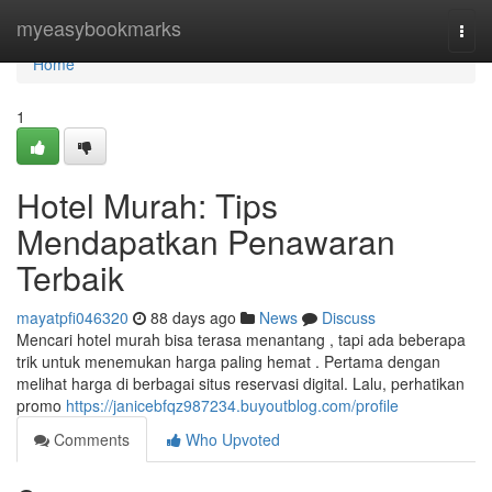
Home
myeasybookmarks
Togg
navi
Home
1
Hotel Murah: Tips
Mendapatkan Penawaran
Terbaik
mayatpfi046320
88 days ago
News
Discuss
Mencari hotel murah bisa terasa menantang , tapi ada beberapa
trik untuk menemukan harga paling hemat . Pertama dengan
melihat harga di berbagai situs reservasi digital. Lalu, perhatikan
promo
https://janicebfqz987234.buyoutblog.com/profile
Comments
Who Upvoted