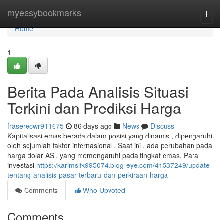
Home
myeasybookmarks
Togg
navi
Home
1
Berita Pada Analisis Situasi
Terkini dan Prediksi Harga
fraserecwr911675
86 days ago
News
Discuss
Kapitalisasi emas berada dalam posisi yang dinamis , dipengaruhi
oleh sejumlah faktor internasional . Saat ini , ada perubahan pada
harga dolar AS , yang memengaruhi pada tingkat emas. Para
investasi
https://karimslfk995074.blog-eye.com/41537249/update-
tentang-analisis-pasar-terbaru-dan-perkiraan-harga
Comments
Who Upvoted
Comments