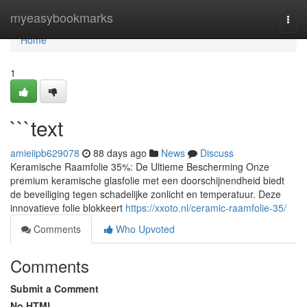
Home
myeasybookmarks
Togg
navi
Home
1
```text
amieiipb629078
88 days ago
News
Discuss
Keramische Raamfolie 35%: De Ultieme Bescherming Onze
premium keramische glasfolie met een doorschijnendheid biedt
de beveiliging tegen schadelijke zonlicht en temperatuur. Deze
innovatieve folie blokkeert
https://xxoto.nl/ceramic-raamfolie-35/
Comments
Who Upvoted
Comments
Submit a Comment
No HTML