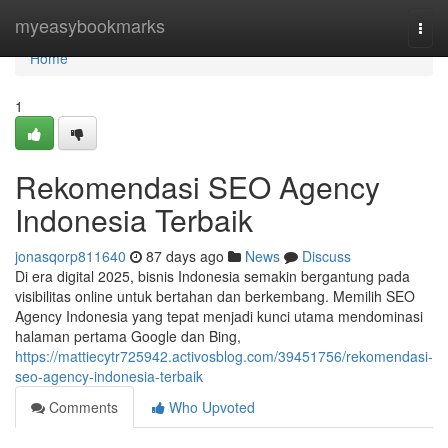
Home
myeasybookmarks
Togg
navi
Home
1
Rekomendasi SEO Agency
Indonesia Terbaik
jonasqorp811640
87 days ago
News
Discuss
Di era digital 2025, bisnis Indonesia semakin bergantung pada
visibilitas online untuk bertahan dan berkembang. Memilih SEO
Agency Indonesia yang tepat menjadi kunci utama mendominasi
halaman pertama Google dan Bing,
https://mattiecytr725942.activosblog.com/39451756/rekomendasi-
seo-agency-indonesia-terbaik
Comments
Who Upvoted