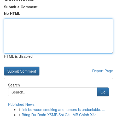
Submit a Comment
No HTML
HTML is disabled
Report Page
Search
Go
Published News
1
link between smoking and tumors is undeniable. ...
1
Bảng Dự Đoán XSMB Soi Cầu MB Chính Xác