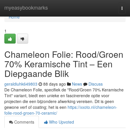
Home
myeasybookmarks
Togg
navi
Home
1
Chameleon Folie: Rood/Groen
70% Keramische Tint – Een
Diepgaande Blik
geraldiuhk649803
88 days ago
News
Discuss
De Chameleon Folie, specifiek de "Rood/Groen 70% Keramische
Tint" variant, biedt een unieke en fascinerende optie voor
projecten die een bijzondere afwerking vereisen. Dit is geen
gewone verf of coating; het is een
https://xxoto.nl/chameleon-
folie-rood-groen-70-ceramic/
Comments
Who Upvoted