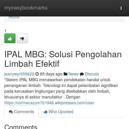
Home
myeasybookmarks
Togg
navi
Home
1
IPAL MBG: Solusi Pengolahan
Limbah Efektif
jeanywyr659620
85 days ago
News
Discuss
"Sistem IPAL MBG menawarkan pendekatan handal untuk
penanganan limbah. Teknologi ini dapat pelambatan signifikan
pada kerusakan lingkungan yang disebabkan oleh limbah,
khususnya di sektor manufaktur . Dengan
https://cormacszum701946.wikipresses.com/user
Comments
Who Upvoted
Comments