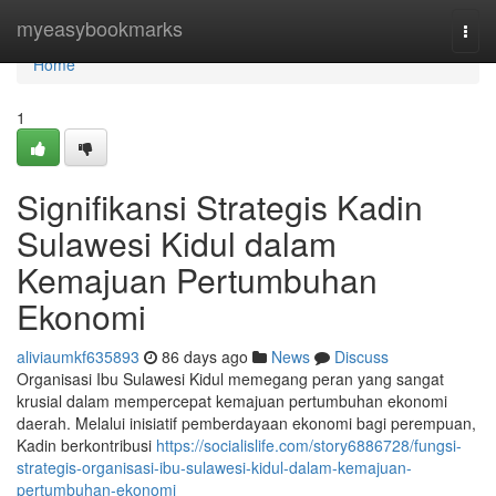
Home
myeasybookmarks
Togg
navi
Home
1
Signifikansi Strategis Kadin
Sulawesi Kidul dalam
Kemajuan Pertumbuhan
Ekonomi
aliviaumkf635893
86 days ago
News
Discuss
Organisasi Ibu Sulawesi Kidul memegang peran yang sangat
krusial dalam mempercepat kemajuan pertumbuhan ekonomi
daerah. Melalui inisiatif pemberdayaan ekonomi bagi perempuan,
Kadin berkontribusi
https://socialislife.com/story6886728/fungsi-
strategis-organisasi-ibu-sulawesi-kidul-dalam-kemajuan-
pertumbuhan-ekonomi