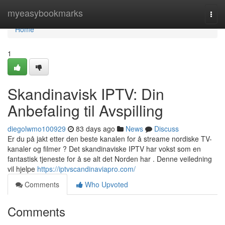
Home
myeasybookmarks
Togg
navi
Home
1
Skandinavisk IPTV: Din
Anbefaling til Avspilling
diegolwmo100929
83 days ago
News
Discuss
Er du på jakt etter den beste kanalen for å streame nordiske TV-
kanaler og filmer ? Det skandinaviske IPTV har vokst som en
fantastisk tjeneste for å se alt det Norden har . Denne veiledning
vil hjelpe
https://iptvscandinaviapro.com/
Comments
Who Upvoted
Comments