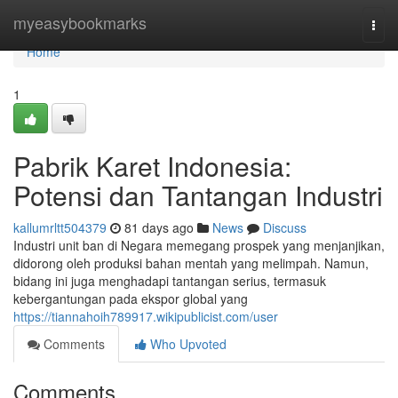
Home
myeasybookmarks
Togg
navi
Home
1
Pabrik Karet Indonesia:
Potensi dan Tantangan Industri
kallumrltt504379
81 days ago
News
Discuss
Industri unit ban di Negara memegang prospek yang menjanjikan,
didorong oleh produksi bahan mentah yang melimpah. Namun,
bidang ini juga menghadapi tantangan serius, termasuk
kebergantungan pada ekspor global yang
https://tiannahoih789917.wikipublicist.com/user
Comments
Who Upvoted
Comments