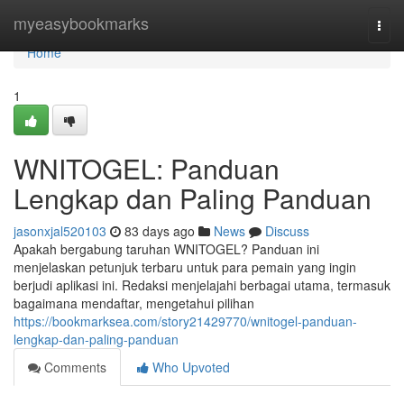
Home
myeasybookmarks
Togg
navi
Home
1
WNITOGEL: Panduan
Lengkap dan Paling Panduan
jasonxjal520103
83 days ago
News
Discuss
Apakah bergabung taruhan WNITOGEL? Panduan ini
menjelaskan petunjuk terbaru untuk para pemain yang ingin
berjudi aplikasi ini. Redaksi menjelajahi berbagai utama, termasuk
bagaimana mendaftar, mengetahui pilihan
https://bookmarksea.com/story21429770/wnitogel-panduan-
lengkap-dan-paling-panduan
Comments
Who Upvoted