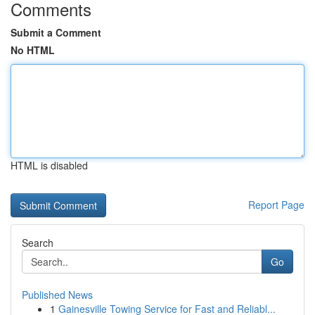
Comments
Submit a Comment
No HTML
HTML is disabled
Report Page
Search
Go
Published News
1
Gainesville Towing Service for Fast and Reliabl...