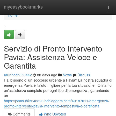
Home
myeasybookmarks
Togg
navi
Home
1
Servizio di Pronto Intervento
Pavia: Assistenza Veloce e
Garantita
arunnecn658442
80 days ago
News
Discuss
Hai bisogno di un soccorso urgente a Pavia? La nostra squadra di
emergenza Pavia è l'aiuto migliore per la tua situazione . Offriamo
un'assistenza completo per ogni tipo di emergenza , garantendo
un
https://jonasubkr248826.bcbloggers.com/40187011/emergenza-
pronto-intervento-pavia-intervento-tempestiva-e-certificata
Comments
Who Upvoted