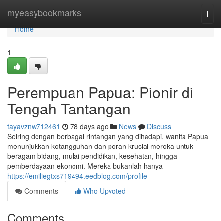
Home
myeasybookmarks
Togg
navi
Home
1
Perempuan Papua: Pionir di
Tengah Tantangan
tayavznw712461
78 days ago
News
Discuss
Seiring dengan berbagai rintangan yang dihadapi, wanita Papua
menunjukkan ketangguhan dan peran krusial mereka untuk
beragam bidang, mulai pendidikan, kesehatan, hingga
pemberdayaan ekonomi. Mereka bukanlah hanya
https://emiliegtxs719494.eedblog.com/profile
Comments
Who Upvoted
Comments