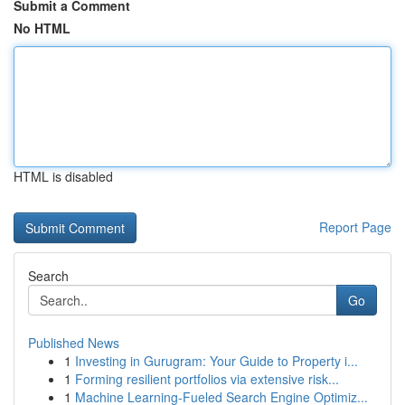
Submit a Comment
No HTML
HTML is disabled
Report Page
Search
Go
Published News
1
Investing in Gurugram: Your Guide to Property i...
1
Forming resilient portfolios via extensive risk...
1
Machine Learning-Fueled Search Engine Optimiz...