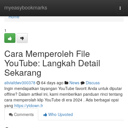
Home
myeasybookmarks
Togg
navi
Home
1
Cara Memperoleh File
YouTube: Langkah Detail
Sekarang
aliviafdwv300378
64 days ago
News
Discuss
Ingin mendapatkan tayangan YouTube favorit Anda untuk diputar
offline? Dalam artikel ini, kami memberikan panduan rinci tentang
cara memperolah klip YouTube di era 2024 . Ada berbagai opsi
yang
https://ytdown.fr
Comments
Who Upvoted