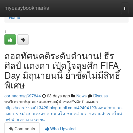
Home
myeasybookmarks
Togg
navi
Home
1
ถอดทัศนคติระดับตำนาน! ธีร
ศิลป์ แดงดา เปิดใจลุยศึก FIFA
Day มิถุนายนนี้ ย้ำชัดไม่มีสิทธิ์
พิเศษ
cormacrnsg697844
63 days ago
News
Discuss
บทวิเคราะห์มุมมองและภาวะผู้นำของธีรศิลป์ แดงดา
https://carakksu013429.blog-mall.com/42404123/ถอนสายบ-วล-
างตา-ธ-รศ-ลป-แดงดา-จ-บม-อโค-ชฮ-ดส-น-ล-าความสำเร-จในศ-
กฟ-ฟ-าเดย-ม-ถ-นายน
Comments
Who Upvoted