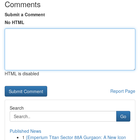
Comments
Submit a Comment
No HTML
HTML is disabled
Report Page
Search
Go
Published News
1
{Emperium Titan Sector 88A Gurgaon: A New Icon