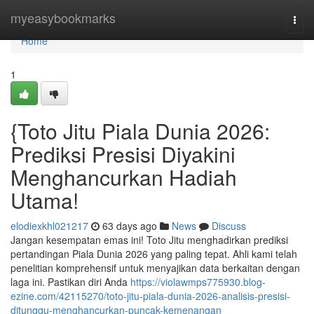
Home
myeasybookmarks
Togg
navi
Home
1
{Toto Jitu Piala Dunia 2026:
Prediksi Presisi Diyakini
Menghancurkan Hadiah
Utama!
elodiexkhl021217
63 days ago
News
Discuss
Jangan kesempatan emas ini! Toto Jitu menghadirkan prediksi
pertandingan Piala Dunia 2026 yang paling tepat. Ahli kami telah
penelitian komprehensif untuk menyajikan data berkaitan dengan
laga ini. Pastikan diri Anda
https://violawmps775930.blog-
ezine.com/42115270/toto-jitu-piala-dunia-2026-analisis-presisi-
ditunggu-menghancurkan-puncak-kemenangan