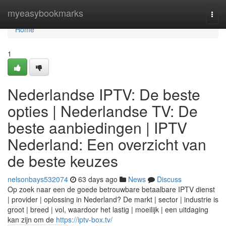
Home
myeasybookmarks
Togg
navi
Home
1
Nederlandse IPTV: De beste
opties | Nederlandse TV: De
beste aanbiedingen | IPTV
Nederland: Een overzicht van
de beste keuzes
nelsonbays532074
63 days ago
News
Discuss
Op zoek naar een de goede betrouwbare betaalbare IPTV dienst
| provider | oplossing in Nederland? De markt | sector | industrie is
groot | breed | vol, waardoor het lastig | moeilijk | een uitdaging
kan zijn om de
https://iptv-box.tv/