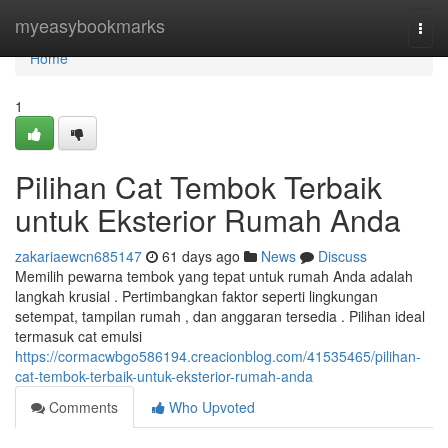
Home
myeasybookmarks
Togg
navi
Home
1
Pilihan Cat Tembok Terbaik
untuk Eksterior Rumah Anda
zakariaewcn685147
61 days ago
News
Discuss
Memilih pewarna tembok yang tepat untuk rumah Anda adalah
langkah krusial . Pertimbangkan faktor seperti lingkungan
setempat, tampilan rumah , dan anggaran tersedia . Pilihan ideal
termasuk cat emulsi
https://cormacwbgo586194.creacionblog.com/41535465/pilihan-
cat-tembok-terbaik-untuk-eksterior-rumah-anda
Comments
Who Upvoted