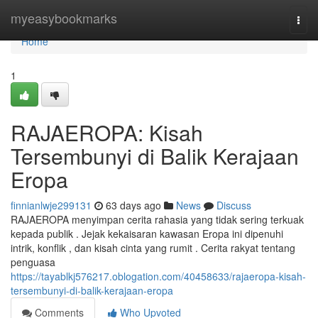
Home
myeasybookmarks
Togg
navi
Home
1
RAJAEROPA: Kisah
Tersembunyi di Balik Kerajaan
Eropa
finnianlwje299131
63 days ago
News
Discuss
RAJAEROPA menyimpan cerita rahasia yang tidak sering terkuak
kepada publik . Jejak kekaisaran kawasan Eropa ini dipenuhi
intrik, konflik , dan kisah cinta yang rumit . Cerita rakyat tentang
penguasa
https://tayablkj576217.oblogation.com/40458633/rajaeropa-kisah-
tersembunyi-di-balik-kerajaan-eropa
Comments
Who Upvoted