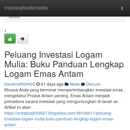
Home
myeasybookmarks
Togg
navi
Home
1
Peluang Investasi Logam
Mulia: Buku Panduan Lengkap
Logam Emas Antam
kiaraimat829405
61 days ago
News
Discuss
Khusus Anda yang berminat mempertimbangkan investasi emas ,
mengetahui Produk Antam penting. Emas Antam menjadi
primadona sarana investasi yang menguntungkan di tanah air .
Artikel ini akan
https://anitabzaj033827.blogsidea.com/48106611/peluang-
investasi-logam-mulia-buku-panduan-lengkap-logam-emas-
antam