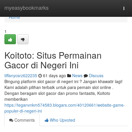
Home
myeasybookmarks
Togg
navi
Home
1
Koitoto: Situs Permainan
Gacor di Negeri Ini
tiffanycsrz622235
61 days ago
News
Discuss
Bingung platform slot gacor di negeri ini ? Jangan khawatir lagi!
Kami adalah pilihan terbaik untuk para pemain slot online .
Dengan beragam slot gacor dan promo fantastis, Koitoto
memberikan
https://teganvnkm574583.blogars.com/40120661/website-game-
populer-di-negeri-ini
Comments
Who Upvoted