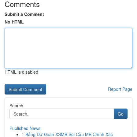
Comments
Submit a Comment
No HTML
HTML is disabled
Report Page
Search
Go
Published News
1
Bảng Dự Đoán XSMB Soi Cầu MB Chính Xác