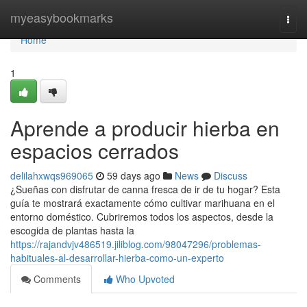
Home
myeasybookmarks
Togg
navi
Home
1
Aprende a producir hierba en
espacios cerrados
delilahxwqs969065
59 days ago
News
Discuss
¿Sueñas con disfrutar de canna fresca de ir de tu hogar? Esta
guía te mostrará exactamente cómo cultivar marihuana en el
entorno doméstico. Cubriremos todos los aspectos, desde la
escogida de plantas hasta la
https://rajandvjv486519.jiliblog.com/98047296/problemas-
habituales-al-desarrollar-hierba-como-un-experto
Comments
Who Upvoted