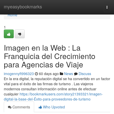
Home
myeasybookmarks
Togg
navi
Home
1
Imagen en la Web : La
Franquicia del Crecimiento
para Agencias de Viaje
imogennyft996323
60 days ago
News
Discuss
En la era digital, la reputación digital se ha convertido en un factor
vital para el éxito de las firmas de turismo . Las viajeros
modernos consultan información online antes de efectuar
cualquier
https://bookmarkusers.com/story21393321/imagen-
digital-la-base-del-Éxito-para-proveedores-de-turismo
Comments
Who Upvoted