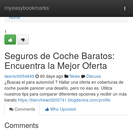
Home
myeasybookmarks
Togg
navi
Home
1
Seguros de Coche Baratos:
Encuentra la Mejor Oferta
iwanixrb554849
60 days ago
News
Discuss
¿Buscas el para automóvil ? Hallar una oferta en coberturas de
coche puede parecer una desafío, pero no eso es. Utiliza
nuestros tips para comparar diferentes opciones y recibir un más
barato
https://blanchewctl205741.blogdanica.com/profile
Comments
Who Upvoted
Comments