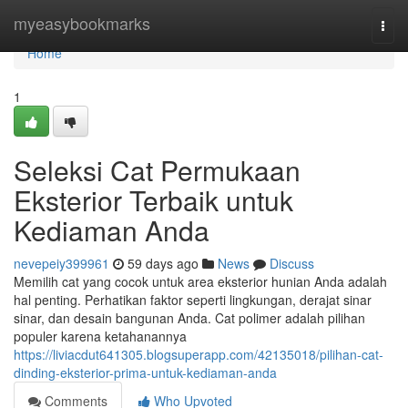
Home
myeasybookmarks
Togg
navi
Home
1
Seleksi Cat Permukaan
Eksterior Terbaik untuk
Kediaman Anda
nevepeiy399961
59 days ago
News
Discuss
Memilih cat yang cocok untuk area eksterior hunian Anda adalah
hal penting. Perhatikan faktor seperti lingkungan, derajat sinar
sinar, dan desain bangunan Anda. Cat polimer adalah pilihan
populer karena ketahanannya
https://liviacdut641305.blogsuperapp.com/42135018/pilihan-cat-
dinding-eksterior-prima-untuk-kediaman-anda
Comments
Who Upvoted