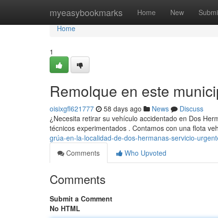
Home
myeasybookmarks
Home
New
Submi
Home
1
Remolque en este municipi
oisixgfl621777
58 days ago
News
Discuss
¿Necesita retirar su vehículo accidentado en Dos Her
técnicos experimentados . Contamos con una flota v
grúa-en-la-localidad-de-dos-hermanas-servicio-urgente
Comments
Who Upvoted
Comments
Submit a Comment
No HTML