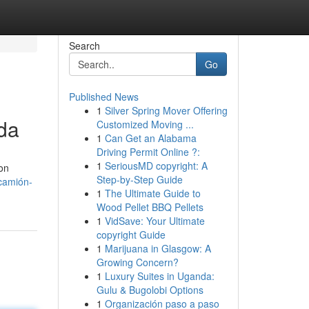
Search
Go
Published News
1
Silver Spring Mover Offering
ada
Customized Moving ...
1
Can Get an Alabama
Driving Permit Online ?:
1
SeriousMD copyright: A
on
Step-by-Step Guide
camión-
1
The Ultimate Guide to
Wood Pellet BBQ Pellets
1
VidSave: Your Ultimate
copyright Guide
1
Marijuana in Glasgow: A
Growing Concern?
1
Luxury Suites in Uganda:
Gulu & Bugolobi Options
1
Organización paso a paso