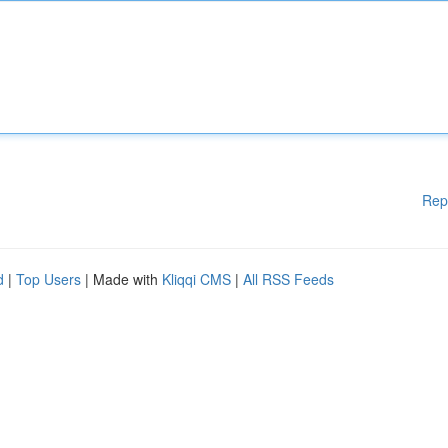
Rep
d
|
Top Users
| Made with
Kliqqi CMS
|
All RSS Feeds