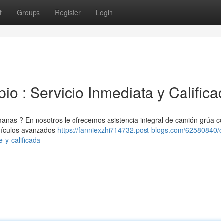
t
Groups
Register
Login
o : Servicio Inmediata y Calific
manas ? En nosotros le ofrecemos asistencia integral de camión grúa c
ehículos avanzados
https://fanniexzhi714732.post-blogs.com/62580840/
-y-calificada