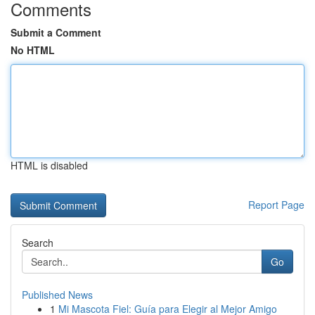
Comments
Submit a Comment
No HTML
HTML is disabled
Report Page
Search
Go
Published News
1
Mi Mascota Fiel: Guía para Elegir al Mejor Amigo