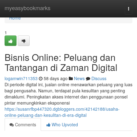
Home
myeasybookmarks
Togg
navi
Home
1
Bisnis Online: Peluang dan
Tantangan di Zaman Digital
logamwin711353
58 days ago
News
Discuss
Di periode digital ini, jualan online menawarkan peluang yang luas
bagi pengusaha. Namun, terdapat pula kesulitan yang penting
dimaklumi. Peningkatan akses internet dan penggunaan ponsel
pintar memungkinkan eksponensi
https://susanrfbp447320.dgbloggers.com/42142188/usaha-
online-peluang-dan-kesulitan-di-era-digital
Comments
Who Upvoted