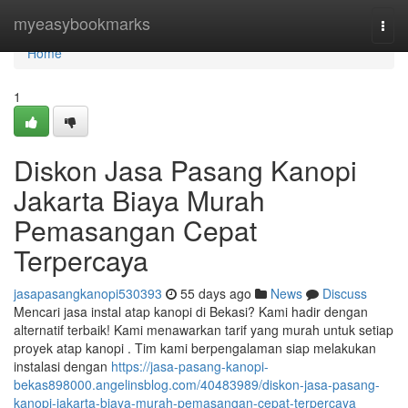
Home
myeasybookmarks
Togg
navi
Home
1
Diskon Jasa Pasang Kanopi
Jakarta Biaya Murah
Pemasangan Cepat
Terpercaya
jasapasangkanopi530393
55 days ago
News
Discuss
Mencari jasa instal atap kanopi di Bekasi? Kami hadir dengan
alternatif terbaik! Kami menawarkan tarif yang murah untuk setiap
proyek atap kanopi . Tim kami berpengalaman siap melakukan
instalasi dengan
https://jasa-pasang-kanopi-
bekas898000.angelinsblog.com/40483989/diskon-jasa-pasang-
kanopi-jakarta-biaya-murah-pemasangan-cepat-terpercaya