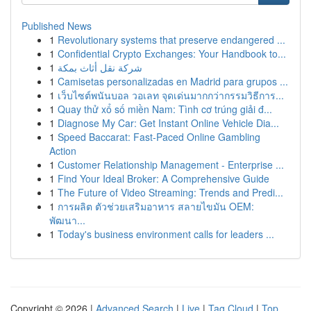
Published News
1
Revolutionary systems that preserve endangered ...
1
Confidential Crypto Exchanges: Your Handbook to...
1
شركة نقل أثاث بمكة
1
Camisetas personalizadas en Madrid para grupos ...
1
เว็บไซต์พนันบอล วอเลท จุดเด่นมากกว่ากรรมวิธีการ...
1
Quay thử xổ số miền Nam: Tình cơ trúng giải đ...
1
Diagnose My Car: Get Instant Online Vehicle Dia...
1
Speed Baccarat: Fast-Paced Online Gambling
Action
1
Customer Relationship Management - Enterprise ...
1
Find Your Ideal Broker: A Comprehensive Guide
1
The Future of Video Streaming: Trends and Predi...
1
การผลิต ตัวช่วยเสริมอาหาร สลายไขมัน OEM:
พัฒนา...
1
Today's business environment calls for leaders ...
Copyright © 2026 |
Advanced Search
|
Live
|
Tag Cloud
|
Top