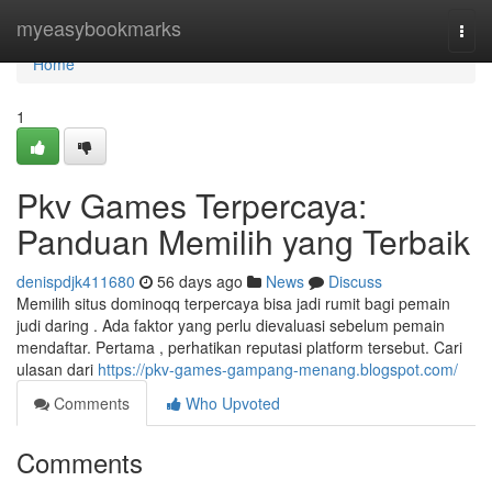
Home
myeasybookmarks
Togg
navi
Home
1
Pkv Games Terpercaya:
Panduan Memilih yang Terbaik
denispdjk411680
56 days ago
News
Discuss
Memilih situs dominoqq terpercaya bisa jadi rumit bagi pemain
judi daring . Ada faktor yang perlu dievaluasi sebelum pemain
mendaftar. Pertama , perhatikan reputasi platform tersebut. Cari
ulasan dari
https://pkv-games-gampang-menang.blogspot.com/
Comments
Who Upvoted
Comments