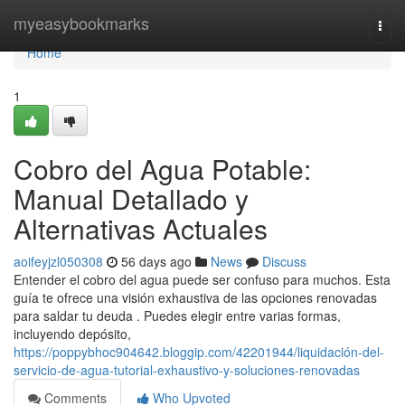
Home
myeasybookmarks
Togg
navi
Home
1
Cobro del Agua Potable:
Manual Detallado y
Alternativas Actuales
aoifeyjzl050308
56 days ago
News
Discuss
Entender el cobro del agua puede ser confuso para muchos. Esta
guía te ofrece una visión exhaustiva de las opciones renovadas
para saldar tu deuda . Puedes elegir entre varias formas,
incluyendo depósito,
https://poppybhoc904642.bloggip.com/42201944/liquidación-del-
servicio-de-agua-tutorial-exhaustivo-y-soluciones-renovadas
Comments
Who Upvoted