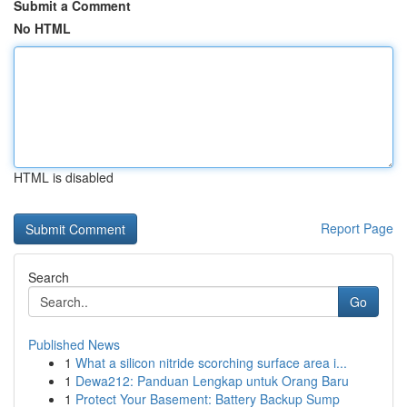
Submit a Comment
No HTML
HTML is disabled
Report Page
Search
Go
Published News
1
What a silicon nitride scorching surface area i...
1
Dewa212: Panduan Lengkap untuk Orang Baru
1
Protect Your Basement: Battery Backup Sump