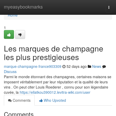
Home
myeasybookmarks
Togg
navi
Home
1
Les marques de champagne
les plus prestigieuses
marque-champagne-france903309
52 days ago
News
Discuss
Parmi le monde étonnant des champagnes, certaines maisons se
imposent véritablement par leur réputation et la qualité de leurs
vins . On peut citer Louis Roederer , connu pour son légendaire
cuvée, la
https://ellatkou390012.levitra-wiki.com/user
Comments
Who Upvoted
Comments