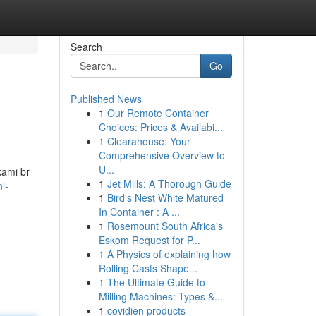
Search
Go
Published News
1
Our Remote Container
Choices: Prices & Availabi...
1
Clearahouse: Your
Comprehensive Overview to
U...
kami br
1
Jet Mills: A Thorough Guide
i-
1
Bird's Nest White Matured
In Container : A ...
1
Rosemount South Africa's
Eskom Request for P...
1
A Physics of explaining how
Rolling Casts Shape...
1
The Ultimate Guide to
Milling Machines: Types &...
1
covidien products