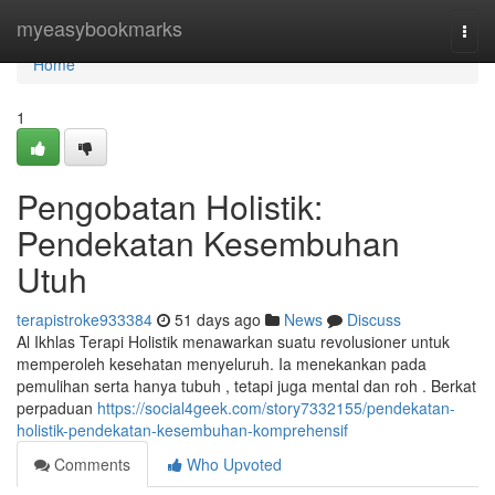
Home
myeasybookmarks
Togg
navi
Home
1
Pengobatan Holistik:
Pendekatan Kesembuhan
Utuh
terapistroke933384
51 days ago
News
Discuss
Al Ikhlas Terapi Holistik menawarkan suatu revolusioner untuk
memperoleh kesehatan menyeluruh. Ia menekankan pada
pemulihan serta hanya tubuh , tetapi juga mental dan roh . Berkat
perpaduan
https://social4geek.com/story7332155/pendekatan-
holistik-pendekatan-kesembuhan-komprehensif
Comments
Who Upvoted