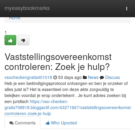
Home
myeasybookmarks
Togg
navi
Home
1
Vaststellingsovereenkomst
controleren: Zoek je hulp?
vsocheckengratis401018
53 days ago
News
Discuss
Heb je een beëindigingsprotocol ontvangen en ben je onzeker of
alles juist is? Het is essentieel om deze akte zorgvuldig te
bekijken voordat je erop ondertekent . Je kunt advies zoeken bij
een juridisch
https://vso-checken-
gratis708818.bloggactif.com/43271667/vaststellingsovereenkomst-
controleren-zoek-je-hulp
Comments
Who Upvoted