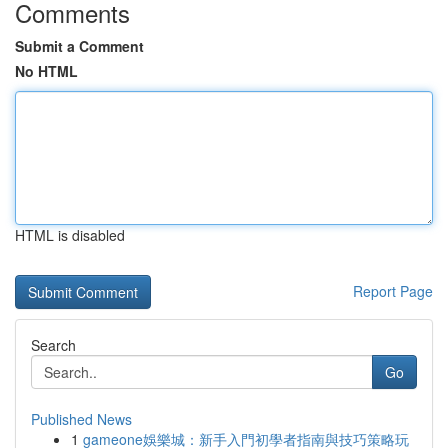
Comments
Submit a Comment
No HTML
HTML is disabled
Report Page
Search
Go
Published News
1
gameone娛樂城：新手入門初學者指南與技巧策略玩