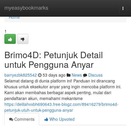
Home
myeasybookmarks
Togg
navi
Home
1
Brimo4D: Petunjuk Detail
untuk Pengguna Anyar
barryezbk825542
53 days ago
News
Discuss
Selamat datang di dunia platform ini! Panduan ini dirancang
khusus untuk eksekutor anyar yang ingin mencoba platform ini.
Kami akan membahas berbagai aspek penting, mulai dari
pendaftaran akun, memahami mekanisme
https://delilahvxbh690643.free-blogz.com/89416279/brimo4d-
petunjuk-utuh-untuk-pengguna-anyar
Comments
Who Upvoted