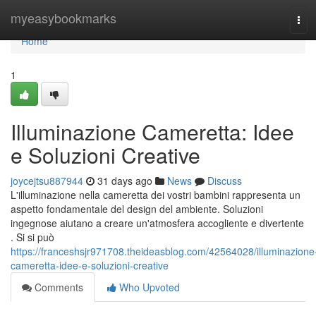
Home
myeasybookmarks
Tog
navi
Home
1
Illuminazione Cameretta: Idee
e Soluzioni Creative
joycejtsu887944
31 days ago
News
Discuss
L'illuminazione nella cameretta dei vostri bambini rappresenta un
aspetto fondamentale del design del ambiente. Soluzioni
ingegnose aiutano a creare un'atmosfera accogliente e divertente
. Si si può
https://franceshsjr971708.theideasblog.com/42564028/illuminazione
cameretta-idee-e-soluzioni-creative
Comments
Who Upvoted